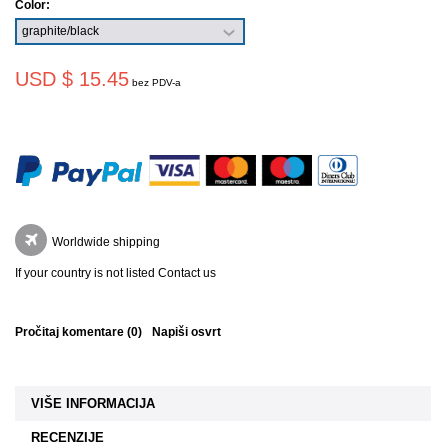
Color:
USD $ 15.45
bez PDV-a
Worldwide shipping
If your country is not listed Contact us
Pročitaj komentare (
0
)
Napiši osvrt
VIŠE INFORMACIJA
RECENZIJE