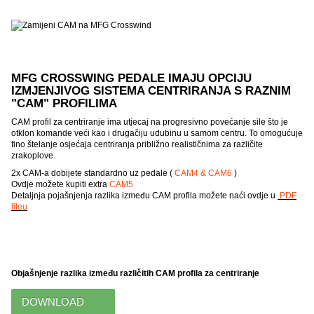
MFG CROSSWING PEDALE IMAJU OPCIJU
IZMJENJIVOG SISTEMA CENTRIRANJA S RAZNIM
"CAM" PROFILIMA
CAM profil za centriranje ima utjecaj na progresivno povećanje sile što je
otklon komande veći kao i drugačiju udubinu u samom centru. To omogućuje
fino štelanje osjećaja centriranja približno realističnima za različite
zrakoplove.
2x CAM-a dobijete standardno uz pedale (
CAM4 & CAM6
)
Ovdje možete kupiti extra
CAM5
Detaljnja pojašnjenja razlika između CAM profila možete naći ovdje u
PDF
fileu
Objašnjenje razlika između različitih CAM profila za centriranje
DOWNLOAD