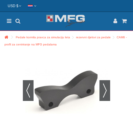
USD $
Pedale kormila pravca za simulaciju leta
rezervni djelovi za pedale
CAM6 -
profil za centriranje na MFG pedalama