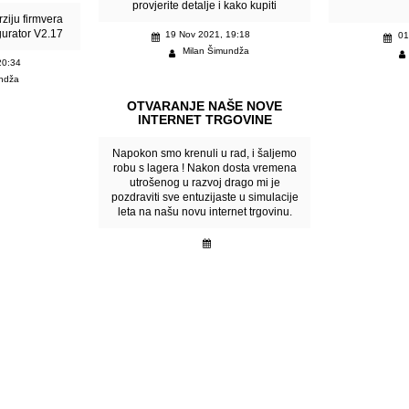
provjerite detalje i kako kupiti
ziju firmvera
gurator V2.17
19 Nov 2021, 19:18
01
Milan Šimundža
20:34
ndža
OTVARANJE NAŠE NOVE
INTERNET TRGOVINE
Napokon smo krenuli u rad, i šaljemo
robu s lagera ! Nakon dosta vremena
utrošenog u razvoj drago mi je
pozdraviti sve entuzijaste u simulacije
leta na našu novu internet trgovinu.