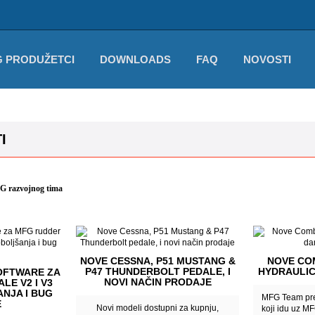
 PRODUŽETCI
DOWNLOADS
FAQ
NOVOSTI
I
FG razvojnog tima
NOVE CESSNA, P51 MUSTANG &
NOVE CO
P47 THUNDERBOLT PEDALE, I
HYDRAULI
SOFTWARE ZA
NOVI NAČIN PRODAJE
LE V2 I V3
NJA I BUG
MFG Team pre
E
Novi modeli dostupni za kupnju,
koji idu uz M