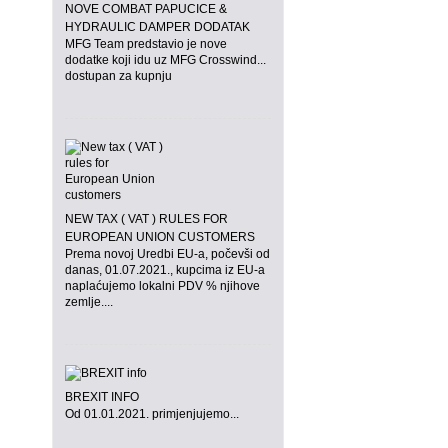
NOVE COMBAT PAPUČICE &
HYDRAULIC DAMPER DODATAK
MFG Team predstavio je nove
dodatke koji idu uz MFG Crosswind...
dostupan za kupnju
NEW TAX ( VAT ) RULES FOR
EUROPEAN UNION CUSTOMERS
Prema novoj Uredbi EU-a, počevši od
danas, 01.07.2021., kupcima iz EU-a
naplaćujemo lokalni PDV % njihove
zemlje....
BREXIT INFO
Od 01.01.2021. primjenjujemo...