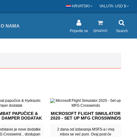
HRVATSKI
VALUTA:
USD $
O NAMA
(prazno)
Prijavite se
Search
MBAT PAPUČICE &
MICROSOFT FLIGHT SIMULATOR
C DAMPER DODATAK
2020 - SET UP MFG CROSSWINDS
dstavio je nove dodatke
2 dana od izdavanja MSFS-a i moj
FG Crosswind... dostupan
inbox se već puni. Ovaj post će