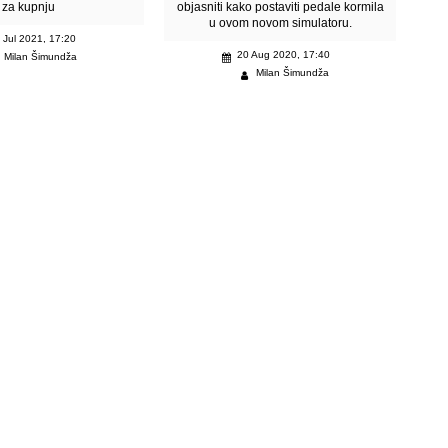
za kupnju
objasniti kako postaviti pedale kormila
u ovom novom simulatoru.
 Jul 2021, 17:20
20 Aug 2020, 17:40
Milan Šimundža
Milan Šimundža