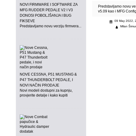
NOVI FIRMWARE I SOFTWARE ZA
Predstavljamo novu ver
MFG RUDDER PEDALE V2 I V3
v5.09 kao i MFG Confi
DONOSI POBOLJŠANJA I BUG
FIKSEVE
09 May 2022, 
Predstavljamo novu verziju firmvera...
Milan Šimu
NOVE CESSNA, P51 MUSTANG &
P47 THUNDERBOLT PEDALE, I
NOVI NAČIN PRODAJE
Novi modeli dostupni za kupnju,
provjerite detalje i kako kupiti