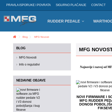
PRAVILA ISPORUKE I POVRATA
SIGURNO PLAĆANJE
CONTACT
RUDDER PEDALE
WARTHOG
Blog
MFG Novosti
BLOG
MFG NOVOST
MFG Novosti
Info o regulativi
Najnovije i razvoj od M
NEDAVNE OBJAVE
NOVI FIRMWARE I 
MFG RUDDER PEDA
DONOSI POBOLJŠA
FIKSEV