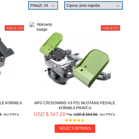
-USD $ 7.04
-USD $ 6.77
LE KORMILA
MFG CROSSWIND V3 P51 MUSTANG PEDALE
KORMILA PRAVCA
USD $ 347.28
4
USD $ 354.06
bez PDV-a
Prije
bez PDV-a
SELECT OPTIONS