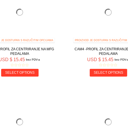
 JE DOSTUPAN S RAZLIČITIM OPCIJAMA
PROIZVOD JE DOSTUPAN S RAZLIČITIM
PROFIL ZA CENTRIRANJE NA MFG
CAM4 -PROFIL ZA CENTRIRANJ
PEDALAMA
PEDALAMA
USD $ 15.45
USD $ 15.45
bez PDV-a
bez PDV-
SELECT OPTIONS
SELECT OPTIONS