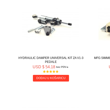
HYDRAULIC DAMPER UNIVERSAL KIT ZA V1-3
MFG SIMM8
PEDALE
USD $ 54.18
bez PDV-a
DODAJ U KOŠARICU