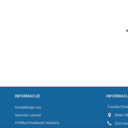
INFORMACIJE
INFORMACI
Čarolija Drv
Kontaktirajte nas
Isporuka i povrat
Bisko 56
Politika Privatnosti i kolačića
Zovi na