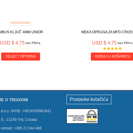
RASPRODANO
IMBUS KLJUČ 4MM UNIOR
MEKA OPRUGA ZA MFG CROS
USD $ 4.75
USD $ 4.75
bez PDV-a
bez PDV-a
SELECT OPTIONS
DODAJ U KOŠARICU
Postavke kolačića
JE O TRGOVINI
a d.o.o. VATID : HR24509981841
 E , 21240 Trilj. Croatia
s odmah:
+385 21 544 488