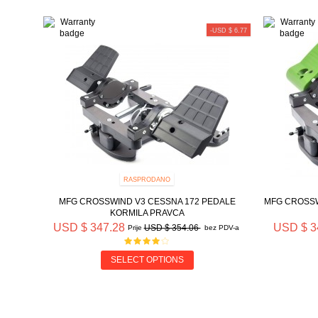
-USD $ 6.77
RASPRODANO
MFG CROSSWIND V3 CESSNA 172 PEDALE
MFG CROSSW
KORMILA PRAVCA
USD $ 347.28
USD $ 3
USD $ 354.06
Prije
bez PDV-a
SELECT OPTIONS