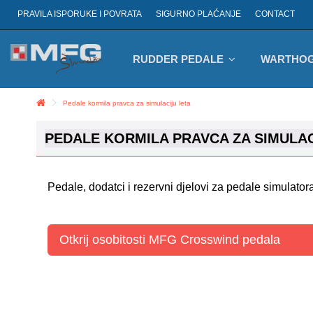
PRAVILA ISPORUKE I POVRATA
SIGURNO PLAĆANJE
CONTACT
RUDDER PEDALE
WARTHOG
Pedale kormila pravca za simulaciju leta
PEDALE KORMILA PRAVCA ZA SIMULAC
Pedale, dodatci i rezervni djelovi za pedale simulatora
Otkrij osobitosti MFG Crosswind pedala