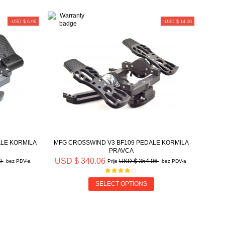
-USD $ 6.06
-USD $ 14.00
LE KORMILA
MFG CROSSWIND V3 BF109 PEDALE KORMILA
PRAVCA
USD $ 340.06
0
USD $ 354.06
bez PDV-a
Prije
bez PDV-a
SELECT OPTIONS