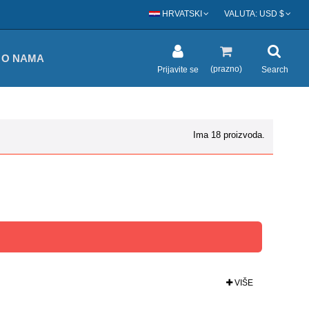
HRVATSKI
VALUTA:
USD $
O NAMA
(prazno)
Prijavite se
Search
Ima 18 proizvoda.
VIŠE