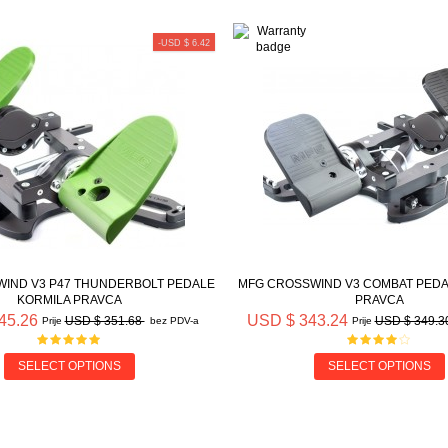
-USD $ 6.42
IND V3 P47 THUNDERBOLT PEDALE
MFG CROSSWIND V3 COMBAT PEDA
KORMILA PRAVCA
PRAVCA
45.26
USD $ 343.24
USD $ 351.68
USD $ 349.3
Prije
bez PDV-a
Prije
SELECT OPTIONS
SELECT OPTIONS