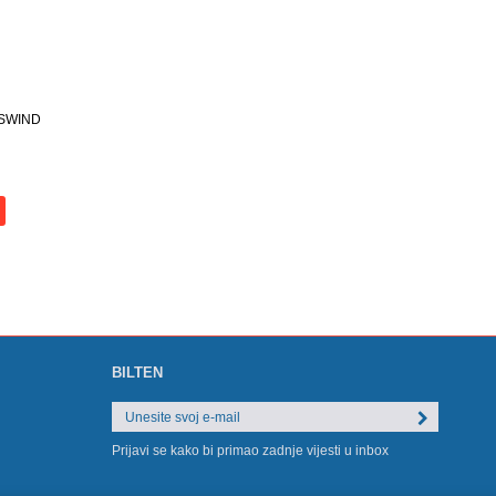
SWIND
BILTEN
Prijavi se kako bi primao zadnje vijesti u inbox