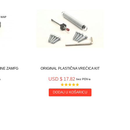
INE ZAMFG
ORIGINAL PLASTIČNA VREĆICA KIT
USD $ 17.82
a
bez PDV-a
DODAJ U KOŠARICU