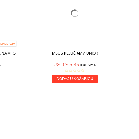
 OPCIJAMA
E NA MFG
IMBUS KLJUČ 6MM UNIOR
USD $ 5.35
a
bez PDV-a
DODAJ U KOŠARICU