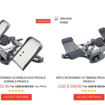
-USD $ 8.20
SSWIND V3 AIRBUS A320 PEDALE
MFG CROSSWIND V3 TBM930 PEDA
KORMILA PRAVCA
PRAVCA
55.36
USD $ 348.80
USD $ 363.56
USD $ 355.8
Prije
bez PDV-a
Prije
SELECT OPTIONS
SELECT OPTIONS