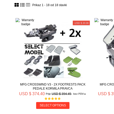
Prikaz 1 - 18 od 18 stavki
-USD $ 20.06
MFG CROSSWIND V3 - 2X FOOTRESTS PACK
MFG CRO
PEDALE KORMILA PRAVCA
USD $ 374.40
USD $ 3
USD $ 394.45
Prije
bez PDV-a
SELECT OPTIONS