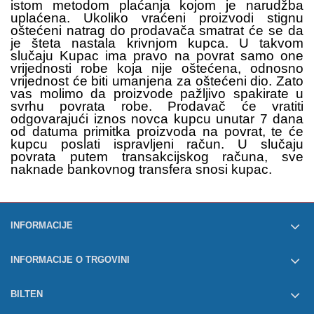
istom metodom plaćanja kojom je narudžba
uplaćena. Ukoliko vraćeni proizvodi stignu
oštećeni natrag do prodavača smatrat će se da
je šteta nastala krivnjom kupca. U takvom
slučaju Kupac ima pravo na povrat samo one
vrijednosti robe koja nije oštećena, odnosno
vrijednost će biti umanjena za oštećeni dio. Zato
vas molimo da proizvode pažljivo spakirate u
svrhu povrata robe. Prodavač će vratiti
odgovarajući iznos novca kupcu unutar 7 dana
od datuma primitka proizvoda na povrat, te će
kupcu poslati ispravljeni račun. U slučaju
povrata putem transakcijskog računa, sve
naknade bankovnog transfera snosi kupac.
INFORMACIJE
INFORMACIJE O TRGOVINI
BILTEN