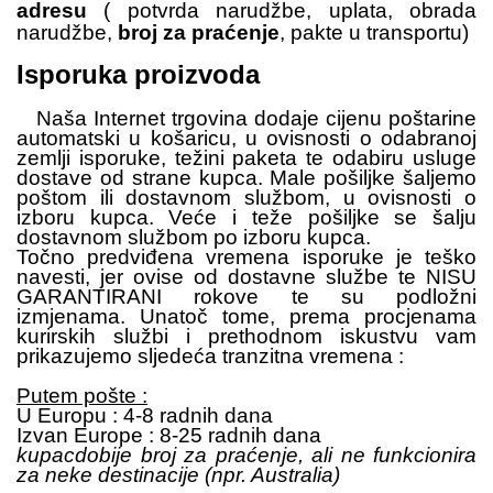
adresu
( potvrda narudžbe, uplata, obrada
narudžbe,
broj za praćenje
, pakte u transportu)
Isporuka proizvoda
Naša Internet trgovina dodaje cijenu poštarine
automatski u košaricu, u ovisnosti o odabranoj
zemlji isporuke, težini paketa te odabiru usluge
dostave od strane kupca. Male pošiljke šaljemo
poštom ili dostavnom službom, u ovisnosti o
izboru kupca. Veće i teže pošiljke se šalju
dostavnom službom po izboru kupca.
Točno predviđena vremena isporuke je teško
navesti, jer ovise od dostavne službe te NISU
GARANTIRANI rokove te su podložni
izmjenama. Unatoč tome, prema procjenama
kurirskih službi i prethodnom iskustvu vam
prikazujemo sljedeća tranzitna vremena :
Putem pošte :
U Europu : 4-8 radnih dana
Izvan Europe : 8-25 radnih dana
kupacdobije broj za praćenje, ali ne funkcionira
za neke destinacije (npr. Australia)