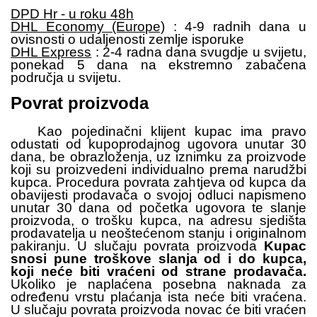
DPD Hr - u roku 48h
DHL Economy (Europe)
: 4-9 radnih dana u
ovisnosti o udaljenosti zemlje isporuke
DHL Express
: 2-4 radna dana svugdje u svijetu,
ponekad 5 dana na ekstremno zabačena
područja u svijetu.
Povrat proizvoda
Kao pojedinačni klijent kupac ima pravo
odustati od kupoprodajnog ugovora unutar 30
dana, be obrazloženja, uz iznimku za proizvode
koji su proizvedeni individualno prema narudžbi
kupca. Procedura povrata zahtjeva od kupca da
obavijesti prodavača o svojoj odluci napismeno
unutar 30 dana od početka ugovora te slanje
proizvoda, o trošku kupca, na adresu sjedišta
prodavatelja u neoštećenom stanju i originalnom
pakiranju. U slučaju povrata proizvoda
Kupac
snosi pune troškove slanja od i do kupca,
koji neće biti vraćeni od strane prodavača.
Ukoliko je naplaćena posebna naknada za
određenu vrstu plaćanja ista neće biti vraćena.
U slučaju povrata proizvoda novac će biti vraćen